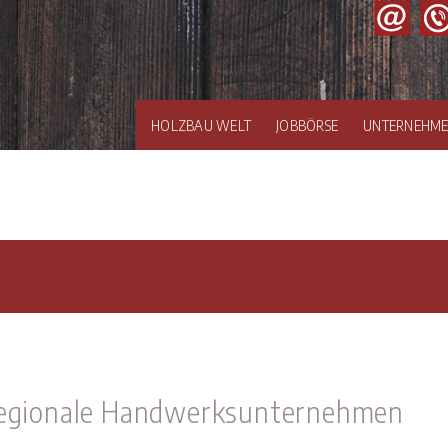
HOLZBAU WELT
JOBBÖRSE
UNTERNEHM
 regionale Handwerksunternehmen