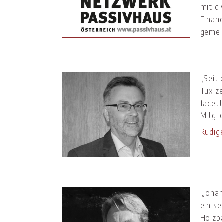
mit d
Einan
gemei
„Seit 
Tux z
facet
Mitgli
Rüdig
„Joha
ein s
Holzba