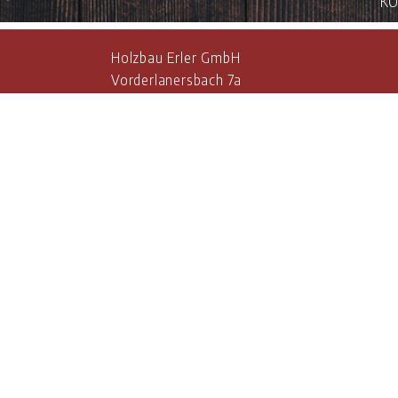
KO
Holzbau Erler GmbH
Vorderlanersbach 7a
A-6293 Tux
Tel.
+43(0)5287/20400
info@holzbau-erler.at
www.holzbau-erler.at
ÖFFNUNGSZEITEN:
Mo - Fr:
07:00 - 18:00 Uhr
Großballenanlage sowie WALL Master 
Mit der Investition in eine Großballenanla