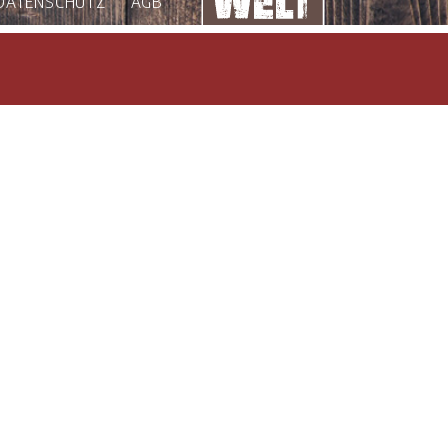
DATENSCHUTZ
AGB
Kassetten“ automatisiert die Holzbau Erler