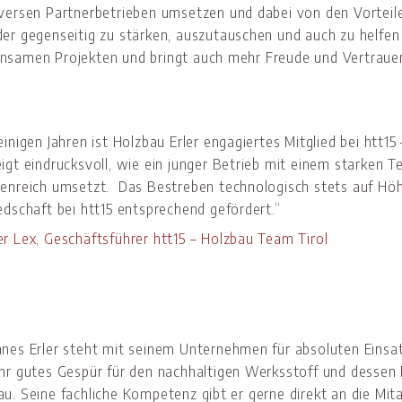
iversen Partnerbetrieben umsetzen und dabei von den Vorteile
der gegenseitig zu stärken, auszutauschen und auch zu helfen
nsamen Projekten und bringt auch mehr Freude und Vertrauen 
einigen Jahren ist Holzbau Erler engagiertes Mitglied bei htt1
eigt eindrucksvoll, wie ein junger Betrieb mit einem starke
tenreich umsetzt. Das Bestreben technologisch stets auf Höhe
edschaft bei htt15 entsprechend gefördert.“
er Lex, Geschäftsführer htt15 – Holzbau Team Tirol
nnes Erler steht mit seinem Unternehmen für absoluten Einsa
ehr gutes Gespür für den nachhaltigen Werksstoff und dessen 
u. Seine fachliche Kompetenz gibt er gerne direkt an die Mita