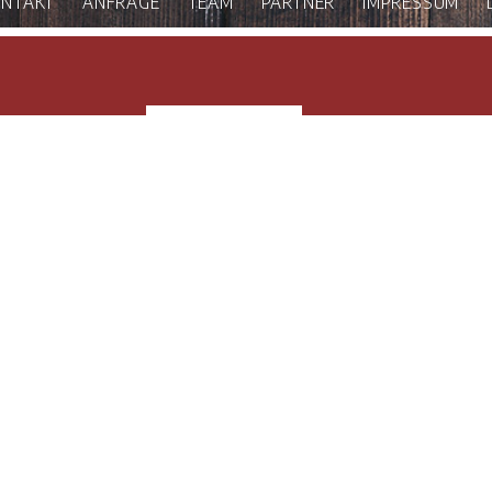
NTAKT
ANFRAGE
TEAM
PARTNER
IMPRESSUM
Cut + Fastening und Autotec-Kassetten
ge sowie den „WALL Master Cut + Fastening“ und die „Autotec-