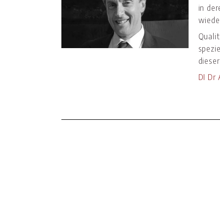
in de
wiede
Qualit
spezi
diese
DI Dr 