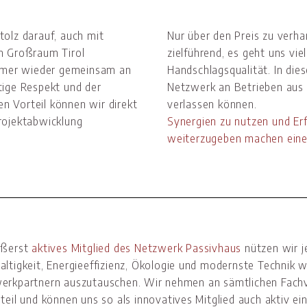
tolz darauf, auch mit
Nur über den Preis zu verha
em Großraum Tirol
zielführend, es geht uns vi
mmer wieder gemeinsam an
Handschlagsqualität. In die
tige Respekt und der
Netzwerk an Betrieben aus 
n Vorteil können wir direkt
verlassen können.
rojektabwicklung
Synergien zu nutzen und E
weiterzugeben machen eine
ußerst
aktives Mitglied des Netzwerk Passivhaus
nützen wir j
altigkeit, Energieeffizienz, Ökologie und modernste Technik 
erkpartnern auszutauschen. Wir nehmen an sämtlichen Fach
teil und können uns so als innovatives Mitglied auch aktiv ei