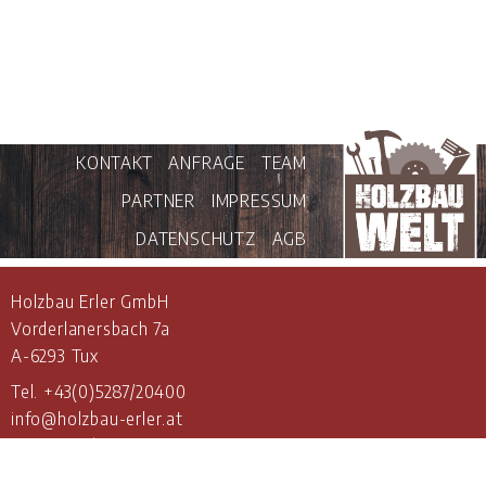
KONTAKT
ANFRAGE
TEAM
PARTNER
IMPRESSUM
DATENSCHUTZ
AGB
Holzbau Erler GmbH
Vorderlanersbach 7a
A-6293 Tux
Tel.
+43(0)5287/20400
info@holzbau-erler.at
www.holzbau-erler.at
ÖFFNUNGSZEITEN: