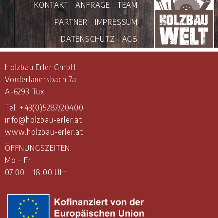
KONTAKT
ANFRAGE
TEAM
PARTNER
IMPRESSUM
DATENSCHUTZ
AGB
Holzbau Erler GmbH
Vorderlanersbach 7a
A-6293 Tux
Tel.
+43(0)5287/20400
info@holzbau-erler.at
www.holzbau-erler.at
ÖFFNUNGSZEITEN:
Mo - Fr:
07:00 - 18:00 Uhr